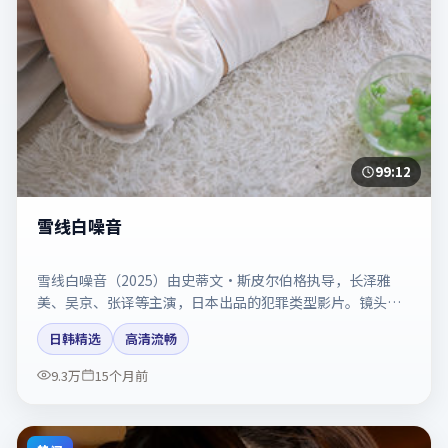
99:12
雪线白噪音
雪线白噪音（2025）由史蒂文·斯皮尔伯格执导，长泽雅
美、吴京、张译等主演，日本出品的犯罪类型影片。镜头克
制却充满张力，人物弧光完整。剧情简介与主创信息可供检
日韩精选
高清流畅
索参考，上映日期以片方资料为准。
9.3万
15个月前