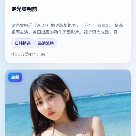
逆光黎明前
逆光黎明前（2022）由许鞍华执导，河正宇、段奕宏、金高
银等主演，英国出品的动作类型影片。视听语言成熟，具备
院线质感。剧情简介与主创信息可供检索参考，上映日期以
日韩精选
高清流畅
片方资料为准。
5.5万
47个月前
最新