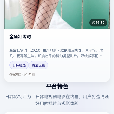
98:32
金鱼缸零时
金鱼缸零时（2023）由丹尼斯·维伦纽瓦执导，章子怡、廖
凡、杨幂等主演，印度出品的科幻类型影片。双线叙事把悬
念保持到最后一刻。剧情简介与主创信息可供检索参考，上
日韩精选
高清流畅
映日期以片方资料为准。
9万
41个月前
平台特色
日韩影视汇
为「
日韩电视剧电影在线看
」用户打造清晰
好用的找片与观影体验