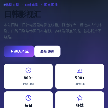
韩剧日剧 · 日韩电影 · 即点即播
日韩影视汇
本站围绕「
日韩电视剧电影在线看
」打造片库，精选高人气韩
剧、口碑日剧与韩国日本电影，多终端即点即播，省心找片不
绕路。
进入片库
最新更新
800+
500+
韩剧日剧
日韩电影
每日
多端