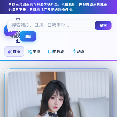
日韩电视剧电影在线看
优选片单：热播韩剧、连载日剧与日韩电
影每日更新，
日韩影视汇
多终端流畅点播。
日
韩
搜索
影
视
登录
注册
汇
首页
电影
电视剧
动漫