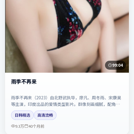
99:04
雨季不再来
雨季不再来（2023）由北野武执导，廖凡、周冬雨、宋康昊
等主演，印度出品的爱情类型影片。群像刻画细腻，配角同
样出彩。剧情简介与主创信息可供检索参考，上映日期以片
日韩精选
高清流畅
方资料为准。
9.3万
40个月前