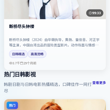
99:33
断桥尽头钟楼
断桥尽头钟楼（2024）由毕赣执导，黄渤、雷佳音、河正宇
等主演，中国台湾出品的冒险类型影片。动作场面与情感戏
比例拿捏得当。剧情简介与主创信息可供检索参考，上映日
日韩精选
高清流畅
期以片方资料为准。
3.7千
29个月前
热门日韩影视
查看更多
韩剧日剧与日韩电影热播精选，口碑佳作一网打
尽
热门