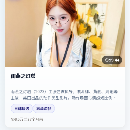
99:44
雨燕之灯塔
雨燕之灯塔（2023）由张艺谋执导，裴斗娜、黄渤、周迅等
主演，英国出品的动作类型影片。动作场面与情感戏比例拿
捏得当。剧情简介与主创信息可供检索参考，上映日期以片
日韩精选
高清流畅
方资料为准。
9.5万
37个月前