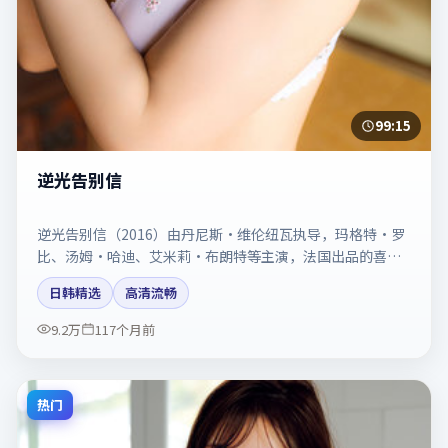
99:15
逆光告别信
逆光告别信（2016）由丹尼斯·维伦纽瓦执导，玛格特·罗
比、汤姆·哈迪、艾米莉·布朗特等主演，法国出品的喜剧
类型影片。动作场面与情感戏比例拿捏得当。剧情简介与主
日韩精选
高清流畅
创信息可供检索参考，上映日期以片方资料为准。
9.2万
117个月前
热门