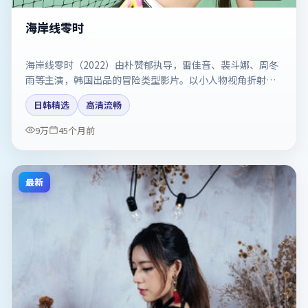
海岸线零时
海岸线零时（2022）由朴赞郁执导，雷佳音、裴斗娜、周冬
雨等主演，韩国出品的冒险类型影片。以小人物视角折射时
代切片。剧情简介与主创信息可供检索参考，上映日期以片
日韩精选
高清流畅
方资料为准。
9万
45个月前
最新