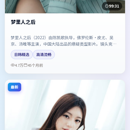
99:31
梦里人之后
梦里人之后（2022）由陈凯歌执导，佛罗伦斯·皮尤、吴
京、汤唯等主演，中国大陆出品的悬疑类型影片。镜头克制
却充满张力，人物弧光完整。剧情简介与主创信息可供检索
日韩精选
高清流畅
参考，上映日期以片方资料为准。
4.7万
45个月前
最新