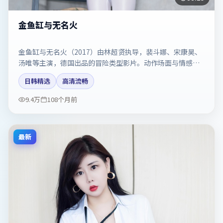
金鱼缸与无名火
金鱼缸与无名火（2017）由林超贤执导，裴斗娜、宋康昊、
汤唯等主演，德国出品的冒险类型影片。动作场面与情感戏
比例拿捏得当。剧情简介与主创信息可供检索参考，上映日
日韩精选
高清流畅
期以片方资料为准。
9.4万
108个月前
最新