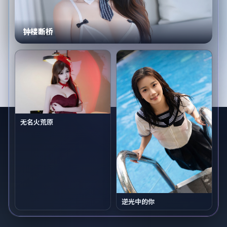
钟楼断桥
无名火荒原
逆光中的你