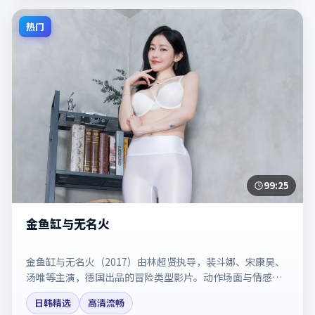
热门
99:25
金鱼缸与无名火
金鱼缸与无名火（2017）由林超贤执导，裴斗娜、宋康昊、
汤唯等主演，德国出品的冒险类型影片。动作场面与情感戏
比例拿捏得当。剧情简介与主创信息可供检索参考，上映日
日韩精选
高清流畅
期以片方资料为准。