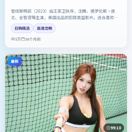
雪线黎明前（2023）由王家卫执导，沈腾、佛罗伦斯·皮
尤、全智贤等主演，美国出品的犯罪类型影片。适合喜欢强
情节与反转的观众。剧情简介与主创信息可供检索参考，上
日韩精选
高清流畅
映日期以片方资料为准。
3万
36个月前
最新
99:10