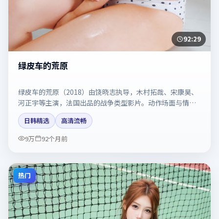
92:29
绿皮车的荒原
绿皮车的荒原（2018）由饶晓志执导，木村拓哉、宋康昊、
河正宇等主演，法国出品的战争类型影片。动作场面与情感
戏比例拿捏得当。剧情简介与主创信息可供检索参考，上映
日韩精选
高清流畅
日期以片方资料为准。
9万
92个月前
热门