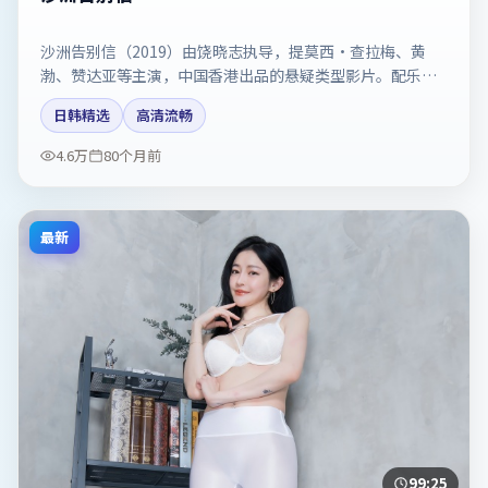
沙洲告别信（2019）由饶晓志执导，提莫西·查拉梅、黄
渤、赞达亚等主演，中国香港出品的悬疑类型影片。配乐与
剪辑强化了宿命感。剧情简介与主创信息可供检索参考，上
日韩精选
高清流畅
映日期以片方资料为准。
4.6万
80个月前
最新
99:25