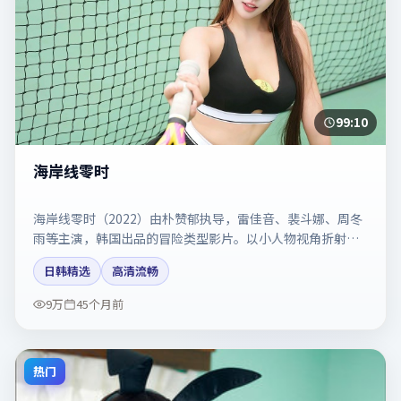
99:10
海岸线零时
海岸线零时（2022）由朴赞郁执导，雷佳音、裴斗娜、周冬
雨等主演，韩国出品的冒险类型影片。以小人物视角折射时
代切片。剧情简介与主创信息可供检索参考，上映日期以片
日韩精选
高清流畅
方资料为准。
9万
45个月前
热门