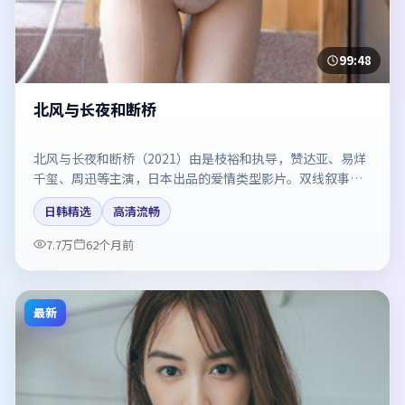
99:48
北风与长夜和断桥
北风与长夜和断桥（2021）由是枝裕和执导，赞达亚、易烊
千玺、周迅等主演，日本出品的爱情类型影片。双线叙事把
悬念保持到最后一刻。剧情简介与主创信息可供检索参考，
日韩精选
高清流畅
上映日期以片方资料为准。
7.7万
62个月前
最新